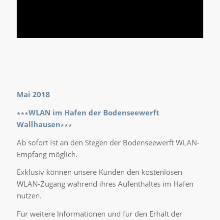
Mai 2018
∗∗∗WLAN im Hafen der Bodenseewerft
Wallhausen∗∗∗
Ab sofort ist an den Stegen der Bodenseewerft WLAN-
Empfang möglich.
Exklusiv können unsere Kunden den kostenlosen
WLAN-Zugang während ihres Aufenthaltes im Hafen
nutzen.
Für weitere Informationen und für den Erhalt der