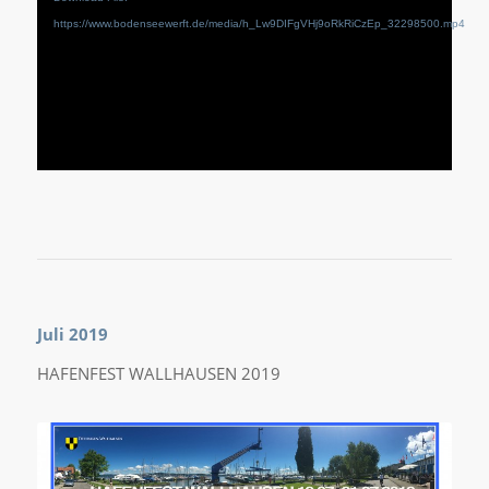
https://www.bodenseewerft.de/media/h_Lw9DIFgVHj9oRkRiCzEp_32298500.mp4
Juli 2019
HAFENFEST WALLHAUSEN 2019