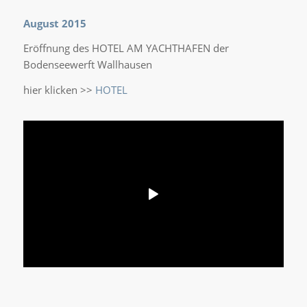
August 2015
Eröffnung des HOTEL AM YACHTHAFEN der
Bodenseewerft Wallhausen
hier klicken >>
HOTEL